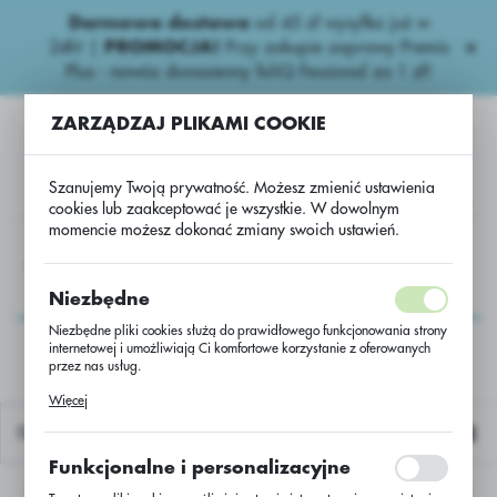
Darmowa dostawa
od 45 zł wysyłka już w
USTAWIENIA REGIONALNE
24h!
|
PROMOCJA!
Przy zakupie zaprawy Premis
Plus - nawóz donasienny foliQ Fessional za 1 zł!
Lokalizacja
ZARZĄDZAJ PLIKAMI COOKIE
Polska
Język
Szanujemy Twoją prywatność. Możesz zmienić ustawienia
polski
cookies lub zaakceptować je wszystkie. W dowolnym
momencie możesz dokonać zmiany swoich ustawień.
Waluta
ne
Dwuliścienne Herbicydy Rz.
''Bezpieczny rzepak PLUS''
Polski złoty (PLN)
''Bezpieczny rzepak
Niezbędne
PLUS''
Niezbędne pliki cookies służą do prawidłowego funkcjonowania strony
internetowej i umożliwiają Ci komfortowe korzystanie z oferowanych
ZAPISZ
przez nas usług.
Pliki cookies odpowiadają na podejmowane przez Ciebie działania w
Więcej
celu m.in. dostosowania Twoich ustawień preferencji prywatności,
logowania czy wypełniania formularzy. Dzięki plikom cookies strona, z
Domyślnie
której korzystasz, może działać bez zakłóceń.
Funkcjonalne i personalizacyjne