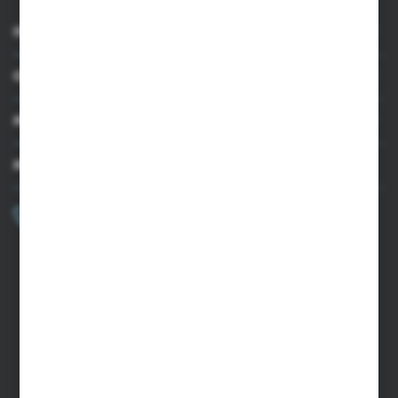
INFORMACJE
OBSŁUGA KLIENTA
MOJE KONTO
MASZ PYTANIE?
+48 502 050 479
Zapraszamy pon.-pt. 9.00-15.00
sklep@agrii.pl
FORMULARZ KONTAKTOWY