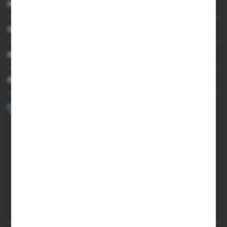
INFORMACJE
OBSŁUGA KLIENTA
MOJE KONTO
MASZ PYTANIE?
+48 502 050 479
Zapraszamy pon.-pt. 9.00-15.00
sklep@agrii.pl
FORMULARZ KONTAKTOWY