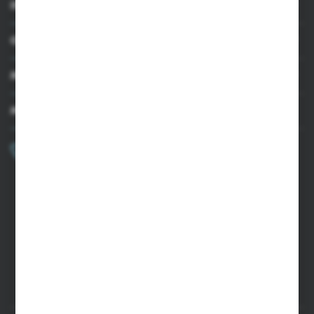
INFORMACJE
OBSŁUGA KLIENTA
MOJE KONTO
MASZ PYTANIE?
+48 502 050 479
Zapraszamy pon.-pt. 9.00-15.00
sklep@agrii.pl
FORMULARZ KONTAKTOWY