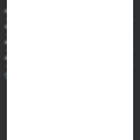
INFORMACJE
OBSŁUGA KLIENTA
MOJE KONTO
MASZ PYTANIE?
+48 502 050 479
Zapraszamy pon.-pt. 9.00-15.00
sklep@agrii.pl
FORMULARZ KONTAKTOWY