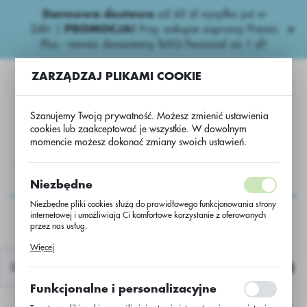
Darmowa dostawa
od 45 zł wysyłka już w
USTAWIENIA REGIONALNE
24h!
|
PROMOCJA!
Przy zakupie zaprawy Premis
Plus - nawóz donasienny foliQ Fessional za 1 zł!
Lokalizacja
ZARZĄDZAJ PLIKAMI COOKIE
Polska
Język
Szanujemy Twoją prywatność. Możesz zmienić ustawienia
polski
cookies lub zaakceptować je wszystkie. W dowolnym
momencie możesz dokonać zmiany swoich ustawień.
Waluta
y
Inne naw.
BIG BAG Worek 500 kg Dominator Super/szt
Polski złoty (PLN)
BIG BAG Worek 500 kg
Niezbędne
Dominator Super/szt
Niezbędne pliki cookies służą do prawidłowego funkcjonowania strony
internetowej i umożliwiają Ci komfortowe korzystanie z oferowanych
ZAPISZ
przez nas usług.
Pliki cookies odpowiadają na podejmowane przez Ciebie działania w
Więcej
celu m.in. dostosowania Twoich ustawień preferencji prywatności,
logowania czy wypełniania formularzy. Dzięki plikom cookies strona, z
Domyślnie
której korzystasz, może działać bez zakłóceń.
Funkcjonalne i personalizacyjne