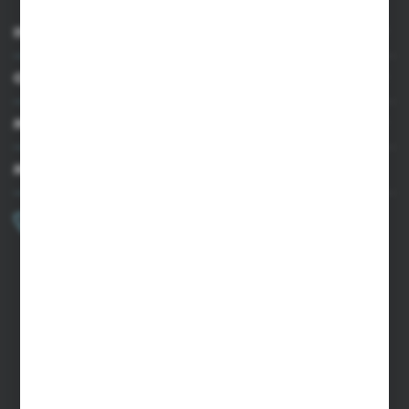
INFORMACJE
OBSŁUGA KLIENTA
MOJE KONTO
MASZ PYTANIE?
+48 502 050 479
Zapraszamy pon.-pt. 9.00-15.00
sklep@agrii.pl
FORMULARZ KONTAKTOWY