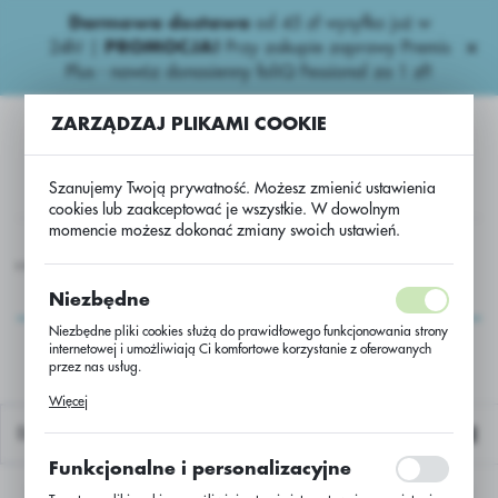
Darmowa dostawa
od 45 zł wysyłka już w
USTAWIENIA REGIONALNE
24h!
|
PROMOCJA!
Przy zakupie zaprawy Premis
Plus - nawóz donasienny foliQ Fessional za 1 zł!
Lokalizacja
ZARZĄDZAJ PLIKAMI COOKIE
Polska
Język
Szanujemy Twoją prywatność. Możesz zmienić ustawienia
polski
cookies lub zaakceptować je wszystkie. W dowolnym
momencie możesz dokonać zmiany swoich ustawień.
Waluta
Inne nawozy
Inne naw.
Big Bag Worek 500 kg Super Potas
Polski złoty (PLN)
Big Bag Worek 500 kg
Niezbędne
Super Potas
Niezbędne pliki cookies służą do prawidłowego funkcjonowania strony
internetowej i umożliwiają Ci komfortowe korzystanie z oferowanych
ZAPISZ
przez nas usług.
Pliki cookies odpowiadają na podejmowane przez Ciebie działania w
Więcej
celu m.in. dostosowania Twoich ustawień preferencji prywatności,
logowania czy wypełniania formularzy. Dzięki plikom cookies strona, z
Domyślnie
której korzystasz, może działać bez zakłóceń.
Funkcjonalne i personalizacyjne