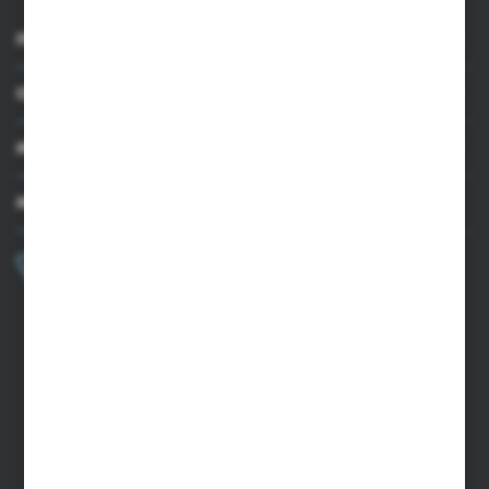
INFORMACJE
OBSŁUGA KLIENTA
MOJE KONTO
MASZ PYTANIE?
+48 502 050 479
Zapraszamy pon.-pt. 9.00-15.00
sklep@agrii.pl
FORMULARZ KONTAKTOWY