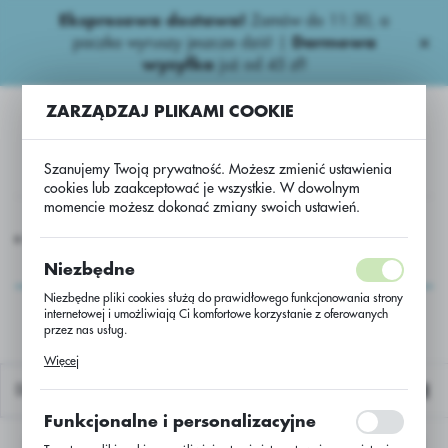
Ekspresowa dostawa!
Zamów do 11:30, a
USTAWIENIA REGIONALNE
paczka wyruszy jeszcze dziś! |
Darmowa
wysyłka
już od 45 zł!
Lokalizacja
ZARZĄDZAJ PLIKAMI COOKIE
Polska
Język
Szanujemy Twoją prywatność. Możesz zmienić ustawienia
polski
cookies lub zaakceptować je wszystkie. W dowolnym
momencie możesz dokonać zmiany swoich ustawień.
Waluta
Inne nawozy
Inne naw.
Biohumus Extra-kwiaty zielone/1L.
Polski złoty (PLN)
Biohumus Extra-kwiaty
Niezbędne
zielone/1L.
Niezbędne pliki cookies służą do prawidłowego funkcjonowania strony
internetowej i umożliwiają Ci komfortowe korzystanie z oferowanych
ZAPISZ
przez nas usług.
Pliki cookies odpowiadają na podejmowane przez Ciebie działania w
Więcej
celu m.in. dostosowania Twoich ustawień preferencji prywatności,
logowania czy wypełniania formularzy. Dzięki plikom cookies strona, z
Domyślnie
której korzystasz, może działać bez zakłóceń.
Funkcjonalne i personalizacyjne