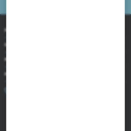
prywatności
INFORMACJE
OBSŁUGA KLIENTA
MOJE KONTO
MASZ PYTANIE?
+48 502 050 479
Zapraszamy pon.-pt. 9.00-15.00
sklep@agrii.pl