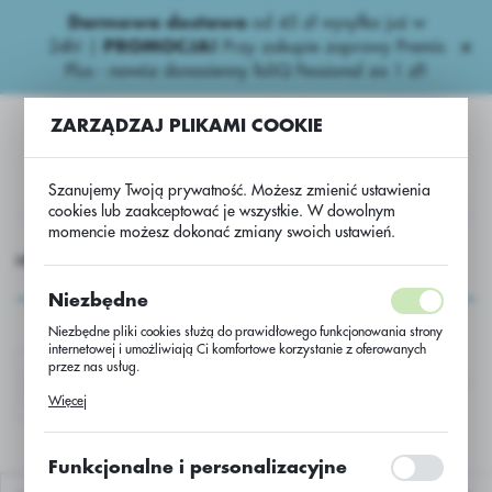
Darmowa dostawa
od 45 zł wysyłka już w
USTAWIENIA REGIONALNE
24h!
|
PROMOCJA!
Przy zakupie zaprawy Premis
Plus - nawóz donasienny foliQ Fessional za 1 zł!
Lokalizacja
ZARZĄDZAJ PLIKAMI COOKIE
Polska
Język
Szanujemy Twoją prywatność. Możesz zmienić ustawienia
polski
cookies lub zaakceptować je wszystkie. W dowolnym
momencie możesz dokonać zmiany swoich ustawień.
Waluta
OCHEMIA
Niepestycydowe - export
Biostymulatory-Export
Polski złoty (PLN)
Biostymulatory-Export
Niezbędne
Niezbędne pliki cookies służą do prawidłowego funkcjonowania strony
ZAPISZ
internetowej i umożliwiają Ci komfortowe korzystanie z oferowanych
przez nas usług.
FOLIQ AMICAL BG.
FOLIQ AMINOVIGOR B
Pliki cookies odpowiadają na podejmowane przez Ciebie działania w
Więcej
celu m.in. dostosowania Twoich ustawień preferencji prywatności,
logowania czy wypełniania formularzy. Dzięki plikom cookies strona, z
której korzystasz, może działać bez zakłóceń.
Funkcjonalne i personalizacyjne