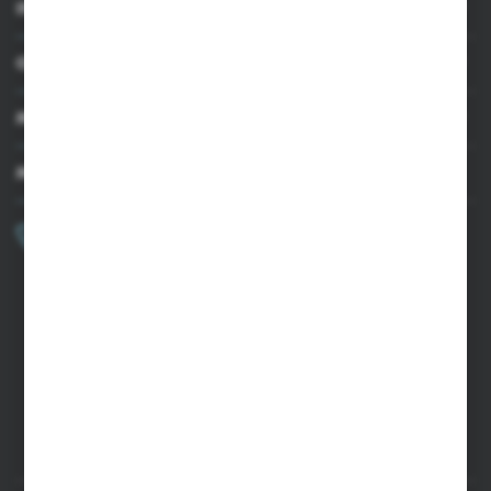
INFORMACJE
OBSŁUGA KLIENTA
MOJE KONTO
MASZ PYTANIE?
+48 502 050 479
Zapraszamy pon.-pt. 9.00-15.00
sklep@agrii.pl
FORMULARZ KONTAKTOWY