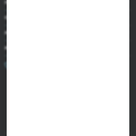
INFORMACJE
OBSŁUGA KLIENTA
MOJE KONTO
MASZ PYTANIE?
+48 502 050 479
Zapraszamy pon.-pt. 9.00-15.00
sklep@agrii.pl
FORMULARZ KONTAKTOWY