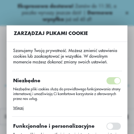
Ekspresowa dostawa!
Zamów do 11:30, a
USTAWIENIA REGIONALNE
paczka wyruszy jeszcze dziś! |
Darmowa
wysyłka
już od 45 zł!
Lokalizacja
ZARZĄDZAJ PLIKAMI COOKIE
Polska
Język
Szanujemy Twoją prywatność. Możesz zmienić ustawienia
polski
cookies lub zaakceptować je wszystkie. W dowolnym
momencie możesz dokonać zmiany swoich ustawień.
Waluta
ałe
PAKI AGRII H.P.
Buzzin_1kg* 1 + Marqis 360 CS/1L*1
Polski złoty (PLN)
Buzzin_1kg* 1 +
Niezbędne
Marqis 360 CS/1L*1
Niezbędne pliki cookies służą do prawidłowego funkcjonowania strony
internetowej i umożliwiają Ci komfortowe korzystanie z oferowanych
ZAPISZ
przez nas usług.
Pliki cookies odpowiadają na podejmowane przez Ciebie działania w
Więcej
celu m.in. dostosowania Twoich ustawień preferencji prywatności,
logowania czy wypełniania formularzy. Dzięki plikom cookies strona, z
Domyślnie
której korzystasz, może działać bez zakłóceń.
Funkcjonalne i personalizacyjne