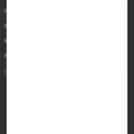
INFORMACJE
OBSŁUGA KLIENTA
MOJE KONTO
MASZ PYTANIE?
+48 502 050 479
Zapraszamy pon.-pt. 9.00-15.00
sklep@agrii.pl
FORMULARZ KONTAKTOWY