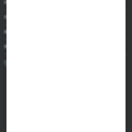
INFORMACJE
OBSŁUGA KLIENTA
MOJE KONTO
MASZ PYTANIE?
+48 502 050 479
Zapraszamy pon.-pt. 9.00-15.00
sklep@agrii.pl
FORMULARZ KONTAKTOWY