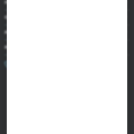
INFORMACJE
OBSŁUGA KLIENTA
MOJE KONTO
MASZ PYTANIE?
+48 502 050 479
Zapraszamy pon.-pt. 9.00-15.00
sklep@agrii.pl
FORMULARZ KONTAKTOWY