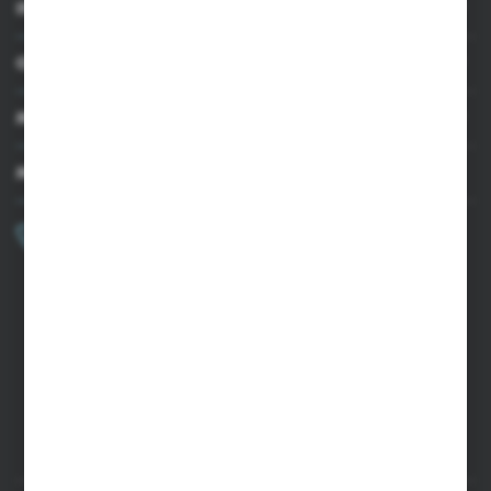
INFORMACJE
OBSŁUGA KLIENTA
MOJE KONTO
MASZ PYTANIE?
+48 502 050 479
Zapraszamy pon.-pt. 9.00-15.00
sklep@agrii.pl
FORMULARZ KONTAKTOWY