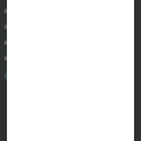
INFORMACJE
OBSŁUGA KLIENTA
MOJE KONTO
MASZ PYTANIE?
+48 502 050 479
Zapraszamy pon.-pt. 9.00-15.00
sklep@agrii.pl
FORMULARZ KONTAKTOWY