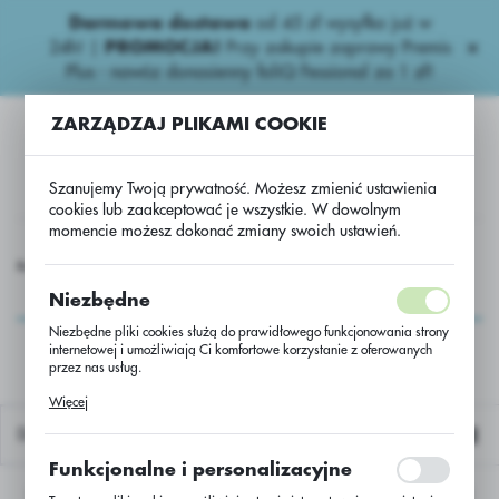
Darmowa dostawa
od 45 zł wysyłka już w
USTAWIENIA REGIONALNE
24h!
|
PROMOCJA!
Przy zakupie zaprawy Premis
Plus - nawóz donasienny foliQ Fessional za 1 zł!
Lokalizacja
ZARZĄDZAJ PLIKAMI COOKIE
Polska
Język
Szanujemy Twoją prywatność. Możesz zmienić ustawienia
polski
cookies lub zaakceptować je wszystkie. W dowolnym
momencie możesz dokonać zmiany swoich ustawień.
Waluta
rostu
Zbożowe Regulatory
Canopy Aminopielik Standard
Polski złoty (PLN)
Canopy Aminopielik
Niezbędne
Standard
Niezbędne pliki cookies służą do prawidłowego funkcjonowania strony
internetowej i umożliwiają Ci komfortowe korzystanie z oferowanych
ZAPISZ
przez nas usług.
Pliki cookies odpowiadają na podejmowane przez Ciebie działania w
Więcej
celu m.in. dostosowania Twoich ustawień preferencji prywatności,
logowania czy wypełniania formularzy. Dzięki plikom cookies strona, z
Domyślnie
której korzystasz, może działać bez zakłóceń.
Funkcjonalne i personalizacyjne