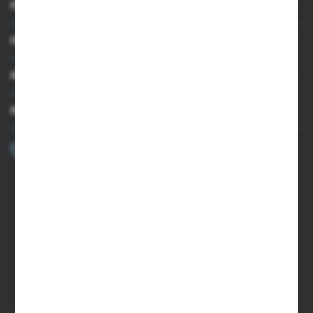
INFORMACJE
OBSŁUGA KLIENTA
MOJE KONTO
MASZ PYTANIE?
+48 502 050 479
Zapraszamy pon.-pt. 9.00-15.00
sklep@agrii.pl
FORMULARZ KONTAKTOWY