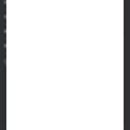
INFORMACJE
OBSŁUGA KLIENTA
MOJE KONTO
MASZ PYTANIE?
+48 502 050 479
Zapraszamy pon.-pt. 9.00-15.00
sklep@agrii.pl
FORMULARZ KONTAKTOWY