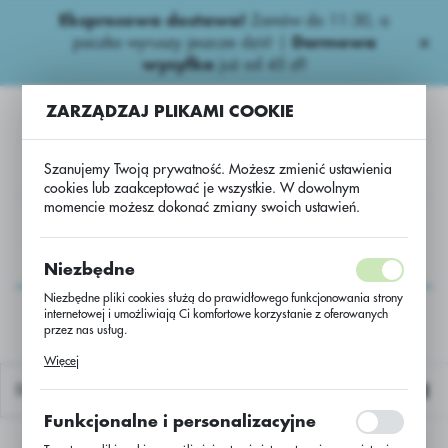
Ekspresowa dostawa!
Zamów do 11:30, a
USTAWIENIA REGIONALNE
paczka wyruszy jeszcze dziś! |
Darmowa
wysyłka
już od 45 zł!
Lokalizacja
ZARZĄDZAJ PLIKAMI COOKIE
Polska
Język
Szanujemy Twoją prywatność. Możesz zmienić ustawienia
polski
cookies lub zaakceptować je wszystkie. W dowolnym
momencie możesz dokonać zmiany swoich ustawień.
Waluta
Azotowe nawozy
Azotowe
Canwil z siarką 27% - BB
Polski złoty (PLN)
Canwil z siarką 27% -
Niezbędne
BB
Niezbędne pliki cookies służą do prawidłowego funkcjonowania strony
internetowej i umożliwiają Ci komfortowe korzystanie z oferowanych
ZAPISZ
przez nas usług.
Pliki cookies odpowiadają na podejmowane przez Ciebie działania w
Więcej
celu m.in. dostosowania Twoich ustawień preferencji prywatności,
logowania czy wypełniania formularzy. Dzięki plikom cookies strona, z
Domyślnie
której korzystasz, może działać bez zakłóceń.
Funkcjonalne i personalizacyjne