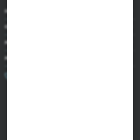
INFORMACJE
OBSŁUGA KLIENTA
MOJE KONTO
MASZ PYTANIE?
+48 502 050 479
Zapraszamy pon.-pt. 9.00-15.00
sklep@agrii.pl
FORMULARZ KONTAKTOWY