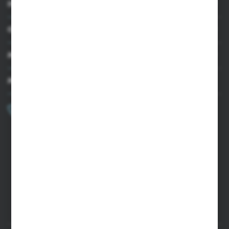
INFORMACJE
OBSŁUGA KLIENTA
MOJE KONTO
MASZ PYTANIE?
+48 502 050 479
Zapraszamy pon.-pt. 9.00-15.00
sklep@agrii.pl
FORMULARZ KONTAKTOWY