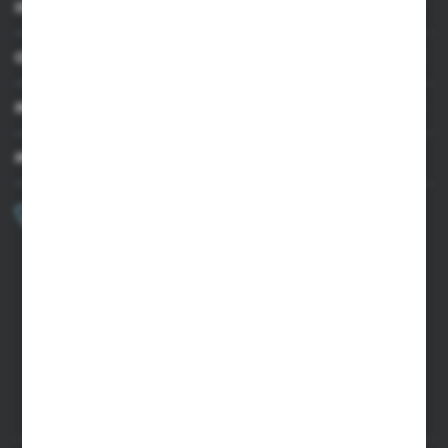
INFORMACJE
OBSŁUGA KLIENTA
MOJE KONTO
MASZ PYTANIE?
+48 502 050 479
Zapraszamy pon.-pt. 9.00-15.00
sklep@agrii.pl
FORMULARZ KONTAKTOWY