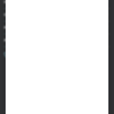
INFORMACJE
OBSŁUGA KLIENTA
MOJE KONTO
MASZ PYTANIE?
+48 502 050 479
Zapraszamy pon.-pt. 9.00-15.00
sklep@agrii.pl
FORMULARZ KONTAKTOWY