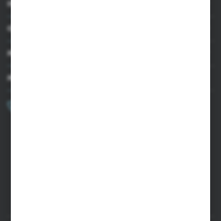
INFORMACJE
OBSŁUGA KLIENTA
MOJE KONTO
MASZ PYTANIE?
+48 502 050 479
Zapraszamy pon.-pt. 9.00-15.00
sklep@agrii.pl
FORMULARZ KONTAKTOWY