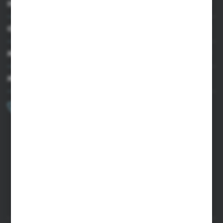
INFORMACJE
OBSŁUGA KLIENTA
MOJE KONTO
MASZ PYTANIE?
+48 502 050 479
Zapraszamy pon.-pt. 9.00-15.00
sklep@agrii.pl
FORMULARZ KONTAKTOWY