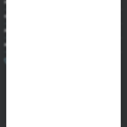
INFORMACJE
OBSŁUGA KLIENTA
MOJE KONTO
MASZ PYTANIE?
+48 502 050 479
Zapraszamy pon.-pt. 9.00-15.00
sklep@agrii.pl
FORMULARZ KONTAKTOWY