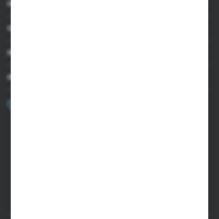
INFORMACJE
OBSŁUGA KLIENTA
MOJE KONTO
MASZ PYTANIE?
+48 502 050 479
Zapraszamy pon.-pt. 9.00-15.00
sklep@agrii.pl
FORMULARZ KONTAKTOWY