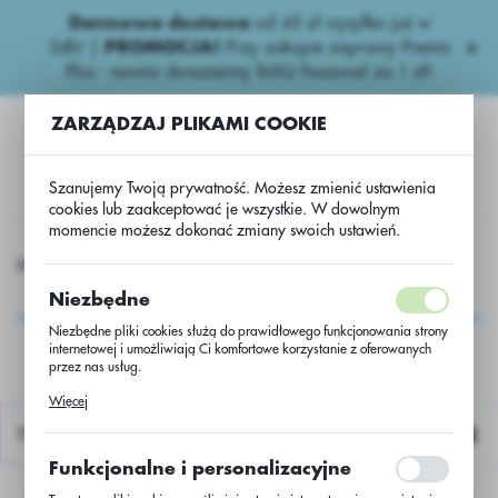
Darmowa dostawa
od 45 zł wysyłka już w
USTAWIENIA REGIONALNE
24h!
|
PROMOCJA!
Przy zakupie zaprawy Premis
Plus - nawóz donasienny foliQ Fessional za 1 zł!
Lokalizacja
ZARZĄDZAJ PLIKAMI COOKIE
Polska
Język
Szanujemy Twoją prywatność. Możesz zmienić ustawienia
polski
cookies lub zaakceptować je wszystkie. W dowolnym
momencie możesz dokonać zmiany swoich ustawień.
Waluta
dy zbożowe
Herbicydy zbożowe..
Chwastox Turbo 340 SL
Polski złoty (PLN)
Chwastox Turbo 340
Niezbędne
SL
Niezbędne pliki cookies służą do prawidłowego funkcjonowania strony
internetowej i umożliwiają Ci komfortowe korzystanie z oferowanych
ZAPISZ
przez nas usług.
Pliki cookies odpowiadają na podejmowane przez Ciebie działania w
Więcej
celu m.in. dostosowania Twoich ustawień preferencji prywatności,
logowania czy wypełniania formularzy. Dzięki plikom cookies strona, z
Domyślnie
której korzystasz, może działać bez zakłóceń.
Funkcjonalne i personalizacyjne