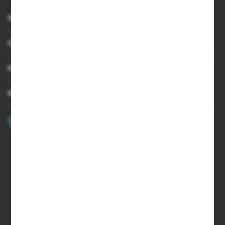
INFORMACJE
OBSŁUGA KLIENTA
MOJE KONTO
MASZ PYTANIE?
+48 502 050 479
Zapraszamy pon.-pt. 9.00-15.00
sklep@agrii.pl
FORMULARZ KONTAKTOWY