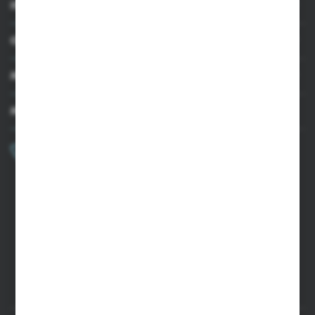
INFORMACJE
OBSŁUGA KLIENTA
MOJE KONTO
MASZ PYTANIE?
+48 502 050 479
Zapraszamy pon.-pt. 9.00-15.00
sklep@agrii.pl
FORMULARZ KONTAKTOWY