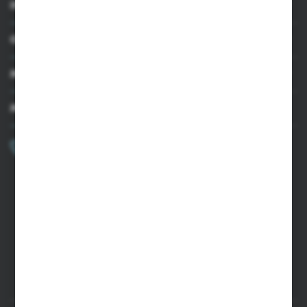
INFORMACJE
OBSŁUGA KLIENTA
MOJE KONTO
MASZ PYTANIE?
+48 502 050 479
Zapraszamy pon.-pt. 9.00-15.00
sklep@agrii.pl
FORMULARZ KONTAKTOWY