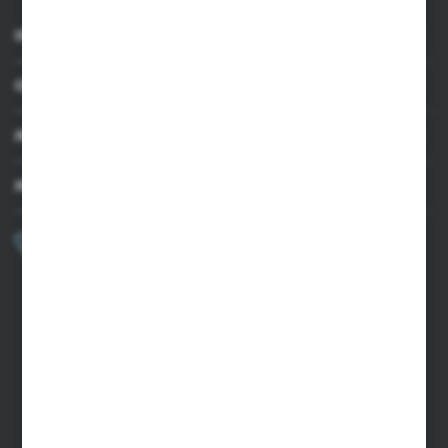
INFORMACJE
OBSŁUGA KLIENTA
MOJE KONTO
MASZ PYTANIE?
+48 502 050 479
Zapraszamy pon.-pt. 9.00-15.00
sklep@agrii.pl
FORMULARZ KONTAKTOWY