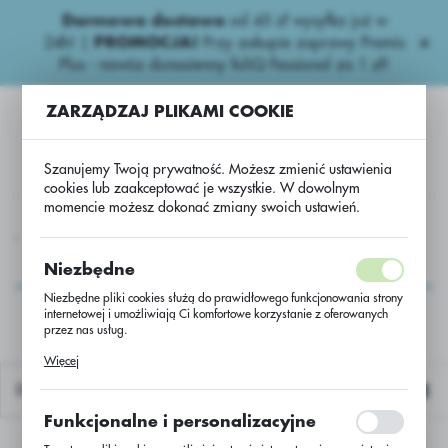
Darmowa dostawa
od 45 zł wysyłka już w
USTAWIENIA REGIONALNE
24h!
|
PROMOCJA!
Przy zakupie zaprawy Premis
Plus - nawóz donasienny foliQ Fessional za 1 zł!
Lokalizacja
ZARZĄDZAJ PLIKAMI COOKIE
Polska
Język
Szanujemy Twoją prywatność. Możesz zmienić ustawienia
polski
cookies lub zaakceptować je wszystkie. W dowolnym
momencie możesz dokonać zmiany swoich ustawień.
Waluta
Pozostałe Niepestycydowe
Clean Max czysty opryskiwacz
Polski złoty (PLN)
Clean Max czysty
Niezbędne
opryskiwacz
Niezbędne pliki cookies służą do prawidłowego funkcjonowania strony
internetowej i umożliwiają Ci komfortowe korzystanie z oferowanych
ZAPISZ
przez nas usług.
Pliki cookies odpowiadają na podejmowane przez Ciebie działania w
Więcej
celu m.in. dostosowania Twoich ustawień preferencji prywatności,
logowania czy wypełniania formularzy. Dzięki plikom cookies strona, z
Domyślnie
której korzystasz, może działać bez zakłóceń.
Funkcjonalne i personalizacyjne