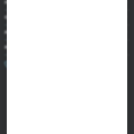
INFORMACJE
OBSŁUGA KLIENTA
MOJE KONTO
MASZ PYTANIE?
+48 502 050 479
Zapraszamy pon.-pt. 9.00-15.00
sklep@agrii.pl
FORMULARZ KONTAKTOWY