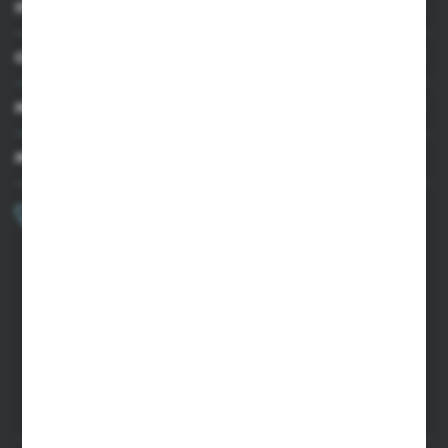
INFORMACJE
OBSŁUGA KLIENTA
MOJE KONTO
MASZ PYTANIE?
+48 502 050 479
Zapraszamy pon.-pt. 9.00-15.00
sklep@agrii.pl
FORMULARZ KONTAKTOWY