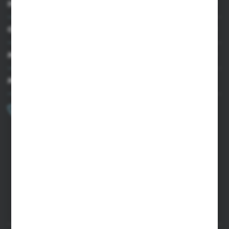
INFORMACJE
OBSŁUGA KLIENTA
MOJE KONTO
MASZ PYTANIE?
+48 502 050 479
Zapraszamy pon.-pt. 9.00-15.00
sklep@agrii.pl
FORMULARZ KONTAKTOWY