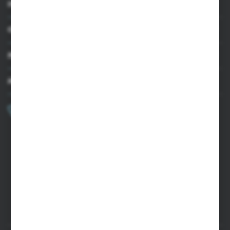
INFORMACJE
OBSŁUGA KLIENTA
MOJE KONTO
MASZ PYTANIE?
+48 502 050 479
Zapraszamy pon.-pt. 9.00-15.00
sklep@agrii.pl
FORMULARZ KONTAKTOWY