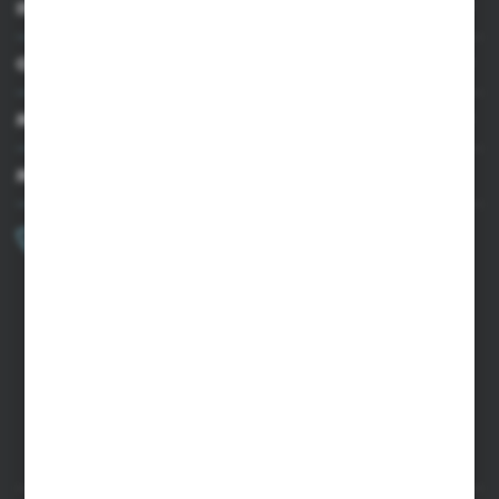
INFORMACJE
OBSŁUGA KLIENTA
MOJE KONTO
MASZ PYTANIE?
+48 502 050 479
Zapraszamy pon.-pt. 9.00-15.00
sklep@agrii.pl
FORMULARZ KONTAKTOWY