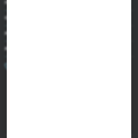
INFORMACJE
OBSŁUGA KLIENTA
MOJE KONTO
MASZ PYTANIE?
+48 502 050 479
Zapraszamy pon.-pt. 9.00-15.00
sklep@agrii.pl
FORMULARZ KONTAKTOWY