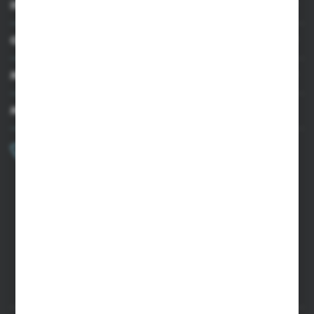
INFORMACJE
OBSŁUGA KLIENTA
MOJE KONTO
MASZ PYTANIE?
+48 502 050 479
Zapraszamy pon.-pt. 9.00-15.00
sklep@agrii.pl
FORMULARZ KONTAKTOWY