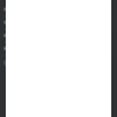
INFORMACJE
OBSŁUGA KLIENTA
MOJE KONTO
MASZ PYTANIE?
+48 502 050 479
Zapraszamy pon.-pt. 9.00-15.00
sklep@agrii.pl
FORMULARZ KONTAKTOWY