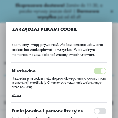
Ekspresowa dostawa!
Zamów do 11:30, a
USTAWIENIA REGIONALNE
paczka wyruszy jeszcze dziś! |
Darmowa
wysyłka
już od 45 zł!
Lokalizacja
ZARZĄDZAJ PLIKAMI COOKIE
Polska
Język
Szanujemy Twoją prywatność. Możesz zmienić ustawienia
polski
cookies lub zaakceptować je wszystkie. W dowolnym
momencie możesz dokonać zmiany swoich ustawień.
Waluta
Rzepak Nasiona
Rzepak ozimy
DALR14 0,5 mln nasion
Polski złoty (PLN)
DALR14 0,5 mln
Niezbędne
nasion
Niezbędne pliki cookies służą do prawidłowego funkcjonowania strony
internetowej i umożliwiają Ci komfortowe korzystanie z oferowanych
ZAPISZ
przez nas usług.
Pliki cookies odpowiadają na podejmowane przez Ciebie działania w
Więcej
celu m.in. dostosowania Twoich ustawień preferencji prywatności,
logowania czy wypełniania formularzy. Dzięki plikom cookies strona, z
Domyślnie
której korzystasz, może działać bez zakłóceń.
Funkcjonalne i personalizacyjne