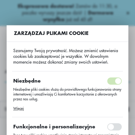
Ekspresowa dostawa!
Zamów do 11:30, a
USTAWIENIA REGIONALNE
paczka wyruszy jeszcze dziś! |
Darmowa
wysyłka
już od 45 zł!
Lokalizacja
ZARZĄDZAJ PLIKAMI COOKIE
Polska
Język
Szanujemy Twoją prywatność. Możesz zmienić ustawienia
polski
cookies lub zaakceptować je wszystkie. W dowolnym
momencie możesz dokonać zmiany swoich ustawień.
Waluta
NASIONA
Słonecznik Nasiona
Słonecznik
DALS1
Polski złoty (PLN)
DALS1
Niezbędne
Niezbędne pliki cookies służą do prawidłowego funkcjonowania strony
internetowej i umożliwiają Ci komfortowe korzystanie z oferowanych
ZAPISZ
przez nas usług.
Pliki cookies odpowiadają na podejmowane przez Ciebie działania w
Więcej
Domyślnie
celu m.in. dostosowania Twoich ustawień preferencji prywatności,
logowania czy wypełniania formularzy. Dzięki plikom cookies strona, z
której korzystasz, może działać bez zakłóceń.
Funkcjonalne i personalizacyjne
Nie znaleziono produktów w tej kategorii:
Proszę wybrać inną kategorię.