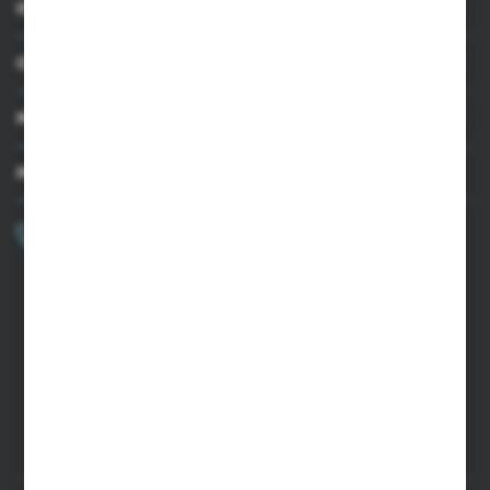
INFORMACJE
OBSŁUGA KLIENTA
MOJE KONTO
MASZ PYTANIE?
+48 502 050 479
Zapraszamy pon.-pt. 9.00-15.00
sklep@agrii.pl
FORMULARZ KONTAKTOWY