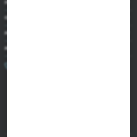
INFORMACJE
OBSŁUGA KLIENTA
MOJE KONTO
MASZ PYTANIE?
+48 502 050 479
Zapraszamy pon.-pt. 9.00-15.00
sklep@agrii.pl
FORMULARZ KONTAKTOWY