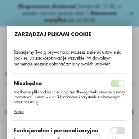
Ekspresowa dostawa!
Zamów do 11:30, a
USTAWIENIA REGIONALNE
paczka wyruszy jeszcze dziś! |
Darmowa
wysyłka
już od 45 zł!
Lokalizacja
ZARZĄDZAJ PLIKAMI COOKIE
Polska
Język
Szanujemy Twoją prywatność. Możesz zmienić ustawienia
polski
cookies lub zaakceptować je wszystkie. W dowolnym
momencie możesz dokonać zmiany swoich ustawień.
Waluta
NASIONA
Słonecznik Nasiona
Słonecznik
DALS3
Polski złoty (PLN)
DALS3
Niezbędne
Niezbędne pliki cookies służą do prawidłowego funkcjonowania strony
internetowej i umożliwiają Ci komfortowe korzystanie z oferowanych
ZAPISZ
przez nas usług.
Pliki cookies odpowiadają na podejmowane przez Ciebie działania w
Więcej
Domyślnie
celu m.in. dostosowania Twoich ustawień preferencji prywatności,
logowania czy wypełniania formularzy. Dzięki plikom cookies strona, z
której korzystasz, może działać bez zakłóceń.
Funkcjonalne i personalizacyjne
Nie znaleziono produktów w tej kategorii:
Proszę wybrać inną kategorię.