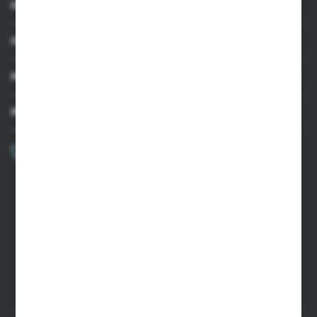
INFORMACJE
OBSŁUGA KLIENTA
MOJE KONTO
MASZ PYTANIE?
+48 502 050 479
Zapraszamy pon.-pt. 9.00-15.00
sklep@agrii.pl
FORMULARZ KONTAKTOWY