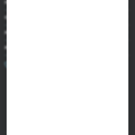
INFORMACJE
OBSŁUGA KLIENTA
MOJE KONTO
MASZ PYTANIE?
+48 502 050 479
Zapraszamy pon.-pt. 9.00-15.00
sklep@agrii.pl
FORMULARZ KONTAKTOWY