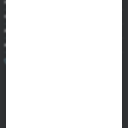
INFORMACJE
OBSŁUGA KLIENTA
MOJE KONTO
MASZ PYTANIE?
+48 502 050 479
Zapraszamy pon.-pt. 9.00-15.00
sklep@agrii.pl
FORMULARZ KONTAKTOWY