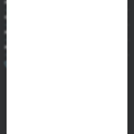
INFORMACJE
OBSŁUGA KLIENTA
MOJE KONTO
MASZ PYTANIE?
+48 502 050 479
Zapraszamy pon.-pt. 9.00-15.00
sklep@agrii.pl
FORMULARZ KONTAKTOWY