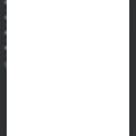
INFORMACJE
OBSŁUGA KLIENTA
MOJE KONTO
MASZ PYTANIE?
+48 502 050 479
Zapraszamy pon.-pt. 9.00-15.00
sklep@agrii.pl
FORMULARZ KONTAKTOWY