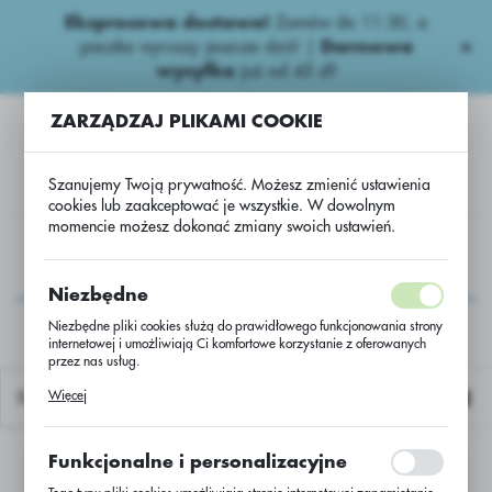
Ekspresowa dostawa!
Zamów do 11:30, a
USTAWIENIA REGIONALNE
paczka wyruszy jeszcze dziś! |
Darmowa
wysyłka
już od 45 zł!
Lokalizacja
ZARZĄDZAJ PLIKAMI COOKIE
Polska
Język
Szanujemy Twoją prywatność. Możesz zmienić ustawienia
polski
cookies lub zaakceptować je wszystkie. W dowolnym
momencie możesz dokonać zmiany swoich ustawień.
Waluta
ZY
Wapniowe nawozy
Wapniowe
Dolokorn/BB600
Polski złoty (PLN)
Dolokorn/BB600
Niezbędne
Niezbędne pliki cookies służą do prawidłowego funkcjonowania strony
internetowej i umożliwiają Ci komfortowe korzystanie z oferowanych
ZAPISZ
przez nas usług.
Pliki cookies odpowiadają na podejmowane przez Ciebie działania w
Więcej
Domyślnie
celu m.in. dostosowania Twoich ustawień preferencji prywatności,
logowania czy wypełniania formularzy. Dzięki plikom cookies strona, z
której korzystasz, może działać bez zakłóceń.
Funkcjonalne i personalizacyjne
Nie znaleziono produktów w tej kategorii:
Proszę wybrać inną kategorię.