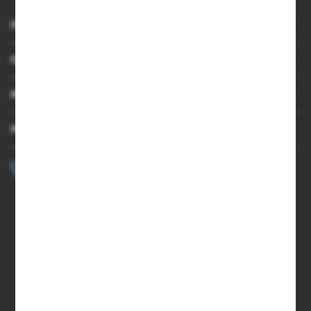
INFORMACJE
OBSŁUGA KLIENTA
MOJE KONTO
MASZ PYTANIE?
+48 502 050 479
Zapraszamy pon.-pt. 9.00-15.00
sklep@agrii.pl
FORMULARZ KONTAKTOWY