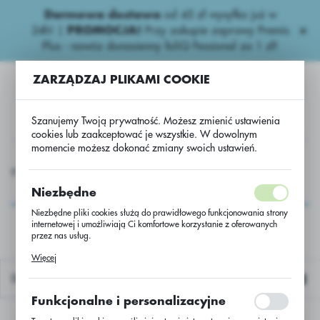
Darmowa dostawa
od 45 zł wysyłka już w
USTAWIENIA REGIONALNE
24h!
|
PROMOCJA!
Przy zakupie zaprawy Premis
Plus - nawóz donasienny foliQ Fessional za 1 zł!
Lokalizacja
ZARZĄDZAJ PLIKAMI COOKIE
Polska
Język
Szanujemy Twoją prywatność. Możesz zmienić ustawienia
polski
cookies lub zaakceptować je wszystkie. W dowolnym
momencie możesz dokonać zmiany swoich ustawień.
Waluta
wozy
Wieloskładnikowe
Dominator 60 NPK 10-26-26 /BB
Polski złoty (PLN)
Dominator 60 NPK 10-
Niezbędne
26-26 /BB
Niezbędne pliki cookies służą do prawidłowego funkcjonowania strony
internetowej i umożliwiają Ci komfortowe korzystanie z oferowanych
ZAPISZ
przez nas usług.
Pliki cookies odpowiadają na podejmowane przez Ciebie działania w
Więcej
celu m.in. dostosowania Twoich ustawień preferencji prywatności,
logowania czy wypełniania formularzy. Dzięki plikom cookies strona, z
Domyślnie
której korzystasz, może działać bez zakłóceń.
Funkcjonalne i personalizacyjne