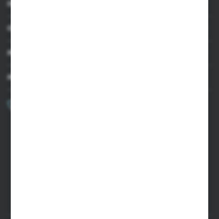
INFORMACJE
OBSŁUGA KLIENTA
MOJE KONTO
MASZ PYTANIE?
+48 502 050 479
Zapraszamy pon.-pt. 9.00-15.00
sklep@agrii.pl
FORMULARZ KONTAKTOWY