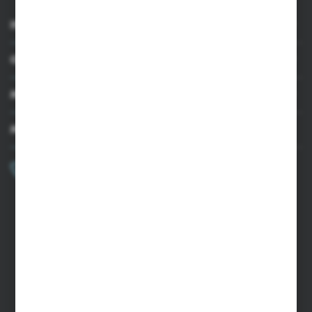
INFORMACJE
OBSŁUGA KLIENTA
MOJE KONTO
MASZ PYTANIE?
+48 502 050 479
Zapraszamy pon.-pt. 9.00-15.00
sklep@agrii.pl
FORMULARZ KONTAKTOWY