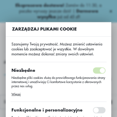
Ekspresowa dostawa!
Zamów do 11:30, a
USTAWIENIA REGIONALNE
paczka wyruszy jeszcze dziś! |
Darmowa
wysyłka
już od 45 zł!
Lokalizacja
ZARZĄDZAJ PLIKAMI COOKIE
Polska
Język
Szanujemy Twoją prywatność. Możesz zmienić ustawienia
polski
cookies lub zaakceptować je wszystkie. W dowolnym
momencie możesz dokonać zmiany swoich ustawień.
Waluta
loskładnikowe
Dominator Light 5-15-25+2S+0,02B+0,02Zn/BB
Polski złoty (PLN)
Dominator Light 5-15-
Niezbędne
25+2S+0,02B+0,02Zn/BB
Niezbędne pliki cookies służą do prawidłowego funkcjonowania strony
internetowej i umożliwiają Ci komfortowe korzystanie z oferowanych
ZAPISZ
przez nas usług.
Pliki cookies odpowiadają na podejmowane przez Ciebie działania w
Więcej
celu m.in. dostosowania Twoich ustawień preferencji prywatności,
logowania czy wypełniania formularzy. Dzięki plikom cookies strona, z
Domyślnie
której korzystasz, może działać bez zakłóceń.
Funkcjonalne i personalizacyjne