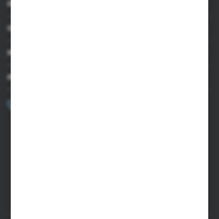
INFORMACJE
OBSŁUGA KLIENTA
MOJE KONTO
MASZ PYTANIE?
+48 502 050 479
Zapraszamy pon.-pt. 9.00-15.00
sklep@agrii.pl
FORMULARZ KONTAKTOWY