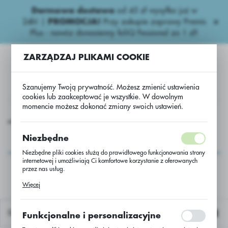
Darmowa dostawa
od 45 zł wysyłka już w
USTAWIENIA REGIONALNE
24h!
|
PROMOCJA!
Przy zakupie zaprawy Premis
Plus - nawóz donasienny foliQ Fessional za 1 zł!
Lokalizacja
ZARZĄDZAJ PLIKAMI COOKIE
Polska
Język
Szanujemy Twoją prywatność. Możesz zmienić ustawienia
polski
cookies lub zaakceptować je wszystkie. W dowolnym
momencie możesz dokonać zmiany swoich ustawień.
Waluta
dwuliścienne.
Dragster PAK/Diabolo 1Lx1+Dragster 0,405kgx1
Polski złoty (PLN)
Dragster PAK/Diabolo
Niezbędne
1Lx1+Dragster
Niezbędne pliki cookies służą do prawidłowego funkcjonowania strony
ZAPISZ
internetowej i umożliwiają Ci komfortowe korzystanie z oferowanych
0,405kgx1
przez nas usług.
Pliki cookies odpowiadają na podejmowane przez Ciebie działania w
Więcej
celu m.in. dostosowania Twoich ustawień preferencji prywatności,
logowania czy wypełniania formularzy. Dzięki plikom cookies strona, z
której korzystasz, może działać bez zakłóceń.
Domyślnie
Funkcjonalne i personalizacyjne