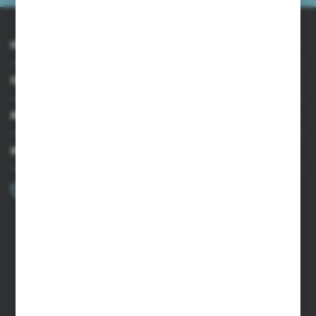
INFORMACJE
OBSŁUGA KLIENTA
MOJE KONTO
MASZ PYTANIE?
+48 502 050 479
Zapraszamy pon.-pt. 9.00-15.00
sklep@agrii.pl
FORMULARZ KONTAKTOWY