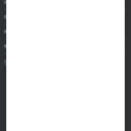
INFORMACJE
OBSŁUGA KLIENTA
MOJE KONTO
MASZ PYTANIE?
+48 502 050 479
Zapraszamy pon.-pt. 9.00-15.00
sklep@agrii.pl
FORMULARZ KONTAKTOWY