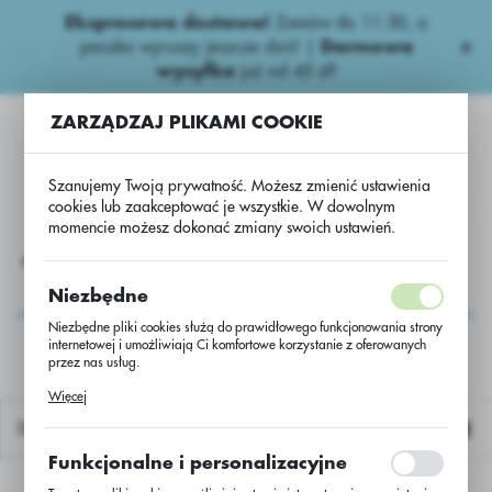
Ekspresowa dostawa!
Zamów do 11:30, a
USTAWIENIA REGIONALNE
paczka wyruszy jeszcze dziś! |
Darmowa
wysyłka
już od 45 zł!
Lokalizacja
ZARZĄDZAJ PLIKAMI COOKIE
Polska
Język
Szanujemy Twoją prywatność. Możesz zmienić ustawienia
polski
cookies lub zaakceptować je wszystkie. W dowolnym
momencie możesz dokonać zmiany swoich ustawień.
Waluta
Azotowe nawozy
Azotowe
Entec 26N/13S - BB500kg
Polski złoty (PLN)
Entec 26N/13S -
Niezbędne
BB500kg
Niezbędne pliki cookies służą do prawidłowego funkcjonowania strony
internetowej i umożliwiają Ci komfortowe korzystanie z oferowanych
ZAPISZ
przez nas usług.
Pliki cookies odpowiadają na podejmowane przez Ciebie działania w
Więcej
celu m.in. dostosowania Twoich ustawień preferencji prywatności,
logowania czy wypełniania formularzy. Dzięki plikom cookies strona, z
Domyślnie
której korzystasz, może działać bez zakłóceń.
Funkcjonalne i personalizacyjne