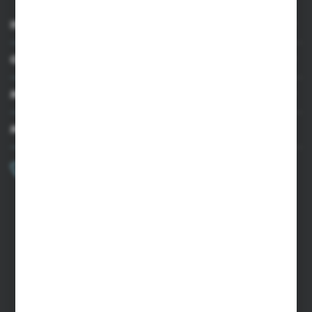
INFORMACJE
OBSŁUGA KLIENTA
MOJE KONTO
MASZ PYTANIE?
+48 502 050 479
Zapraszamy pon.-pt. 9.00-15.00
sklep@agrii.pl
FORMULARZ KONTAKTOWY